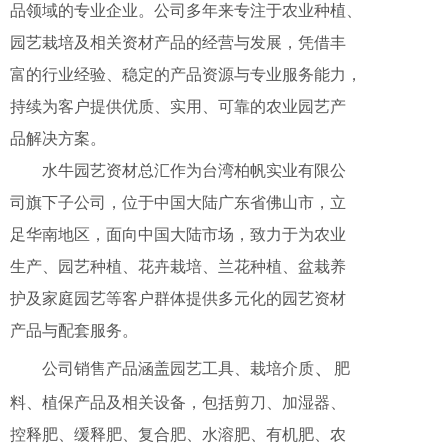
品领域的专业企业。公司多年来专注
于农业
种植、
园艺栽培及相关资材产品的经
营与发展，
凭借丰
富的行业经验、稳定的产
品资源与专业服务能力，
持续为客户提供优
质、实用、可靠的农业园
艺产
品解决方案。
水牛园艺资材总汇作为台湾柏帆实业有
限公
司旗下子公司，位于中国大陆广东省佛
山市，立
足华南地区，面向中国大陆市场，
致力于为农业
生产、园艺种植、花卉栽培、
兰花种植、盆栽养
护
及家庭园艺等客户群体
提供多元化
的园艺资
材
产品与配套服务。
、
公司销售产品涵盖园艺工具、栽培介质
肥
料、植保产品及相关设备，包括剪刀、加
湿器、
控
释肥、缓释肥、复合肥、水溶肥、
有机肥、
农