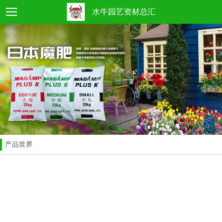
水牛园艺资材总汇
产品世界