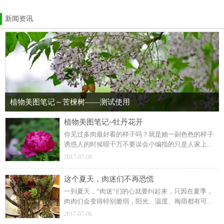
新闻资讯
植物美图笔记～苦楝树——测试使用
植物美图笔记~牡丹花开
你见过多肉最好看的样子吗？就是她一副色色的样子
诱惑人的时候呗千万不要误会小编指的只是人家上色
的时候啦比如，这样▼努力吸取阳光好看成了别人家
2017-07-08
才会有的多肉像被施了魔法一样全身都染上彩虹的颜
色褪去休眠期那一...
这个夏天，肉迷们不再恐慌
一到夏天，“肉迷”们的心就要纠起来，只因在夏季，
肉肉们会变得特别脆弱，阳光、温度、梅雨都有可能
夺走它们的生命。仿佛从李逵变身林黛玉的肉肉们，
2017-07-06
虽然娇弱，却都有着它们度夏的的生存法则，只有知