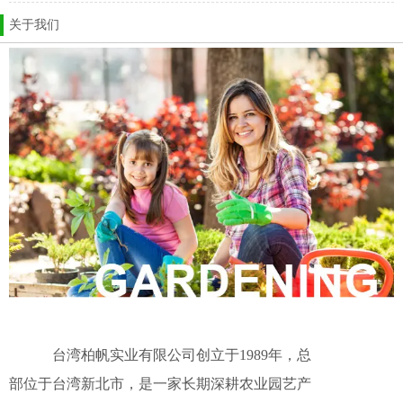
根知底，肉迷们才能好好保护它们~不同属的多肉如何
关于我们
度夏？多肉大多会在夏天进入休眠期，只有少数会在
夏季生长，不同属性的多肉有不同的个性，休眠程度
和强健状况也不一样，因此需要不同的呵护方式。春
秋型、冬型种（夏季基本不长）景天属 （黄丽、虹之
玉、铭月、乙女心、薄雪万年草、千佛手等）水分管
理：基本露天度夏无压力的品种，以虹
台湾柏帆实业有限公司创立于1989年，
总
部位于台湾新北市，是一家长期深耕农业
园艺产