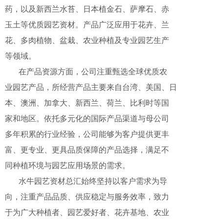
药，
以及新西兰水苔、日本植金
石、萨摩石、赤
玉土
等
优质园艺资材。产品
广泛应用于花卉、兰
花、
多肉
植物、
盆栽、
农业种植及专业园艺生产
等领域。
在产品资源方面，公司注重甄选全球优
质农
业园艺产品，所经营产品主要来自台湾
、
美国、日
本
、澳洲、加拿大、新西兰、荷兰
、
比利时等国
家和地区。依托多元化的国际产
品渠道与母
公司
多年积累的行业经验，公司
能够为客户提供更丰
富、
更专业、更具品质
保障的产品选择，满足不
同
种植环境与园艺
应用场景的需求。
水牛园艺资材总汇始终坚持以客户需求
为导
向，
注重产品品质、供应稳定与服务效
率，致力
于为广大种植者、园艺爱好者、花
卉基地、农
业